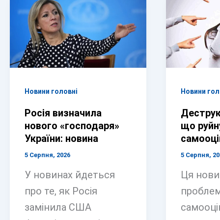
Новини головні
Новини гол
Росія визначила
Деструк
нового «господаря»
що руй
України: новина
самооці
5 Серпня, 2026
5 Серпня, 20
У новинах йдеться
Ця нови
про те, як Росія
проблем
замінила США
самооцін