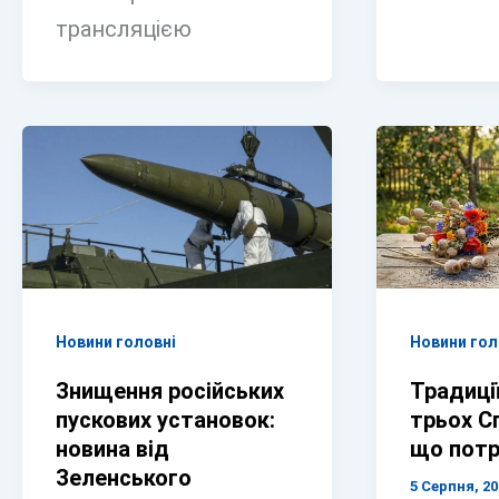
трансляцією
Новини головні
Новини гол
Знищення російських
Традиці
пускових установок:
трьох Сп
новина від
що потр
Зеленського
5 Серпня, 20