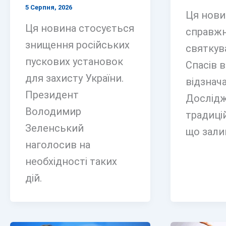
5 Серпня, 2026
Ця нови
Ця новина стосується
справжн
знищення російських
святкув
пускових установок
Спасів в 
для захисту України.
відзнача
Президент
Дослід
Володимир
традицій
Зеленський
що зали
наголосив на
необхідності таких
дій.