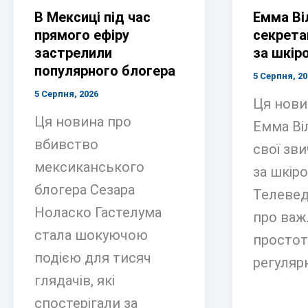
В Мексиці під час
Емма Ві
прямого ефіру
секрета
застрелили
за шкір
популярного блогера
5 Серпня, 20
5 Серпня, 2026
Ця новин
Ця новина про
Емма Ві
вбивство
свої зви
мексиканського
за шкір
блогера Сезара
Телевед
Ноласко Гастелума
про важ
стала шокуючою
простот
подією для тисяч
регулярн
глядачів, які
спостерігали за