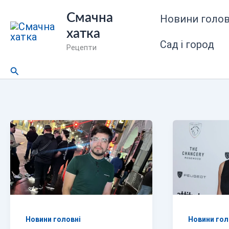
Перейти
Смачна
Новини голов
до
хатка
вмісту
Сад і город
Рецепти
Пошук
Новини головні
Новини гол