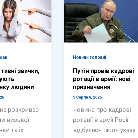
овні
Новини головні
тивні звички,
Путін провів кадрові
нують
ротації в армії: нові
нку людини
призначення
26
5 Серпня, 2026
на розкриває
новина про кадрові
и низької
ротації в армії Росії
ки та їх
відбулася після указу