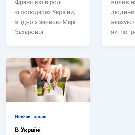
Францією в ролі
вплив н
«господаря» України,
людини.
згідно з заявою Марії
вказуют
Захарової
які потр
Новини головні
В Україні