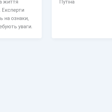
а життя
Путіна
 Експерти
ь на ознаки,
ебують уваги.