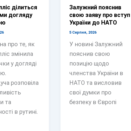
лліс ділиться
Залужний пояснив
ми догляду
свою заяву про вступ
ою
України до НАТО
26
5 Серпня, 2026
а про те, як
У новині Залужний
лліс змінила
пояснив свою
чки у догляді
позицію щодо
ою.
членства України в
уча розповіла
НАТО та висловив
ливість
свої думки про
и та
безпеку в Європі
ості в рутині.