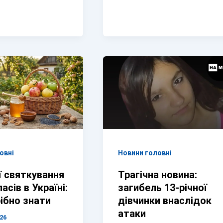
овні
Новини головні
ї святкування
Трагічна новина:
асів в Україні:
загибель 13-річної
ібно знати
дівчинки внаслідок
атаки
26