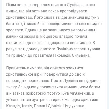
Після свого навернення святого Лукіліана стало
видно, що він активно почав проповідувати
християнство. Його слова та ідеї знайшли відгук у
багатьох, і число його послідовників почало швидко
зростати. Однак це не залишилося непоміченим, і
язичники разом із місцевою владою почали
ставитися до нього з підозрою та ненавистю. В
результаті доносу святого Лукіліана заарештували
та привели до правителя Нікомедії, Сильвана.
Правитель вимагав від святого зректися
християнської віри і повернутися до своїх
попередніх переконань. Проте Лукіліан не піддався
тиску. За відмову поклонятися язичницьким богам
він зазнав жорстоких тортур і був ув’язнений. В
ув’язненні він зустрів чотирьох молодих християн:
Клавдія, Іпатія, Павла і Діонісія. Ця духовна