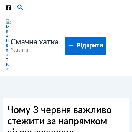
Перейти
Пошук
до
вмісту
Смачна хатка
Відкрити
Рецепти
Чому 3 червня важливо
стежити за напрямком