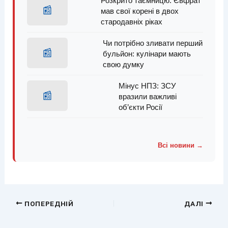
Розкрито таємницю: Євфрат
📰
мав свої корені в двох
стародавніх ріках
Чи потрібно зливати перший
📰
бульйон: кулінари мають
свою думку
Мінус НПЗ: ЗСУ
📰
вразили важливі
об’єкти Росії
Всі новини →
ПОПЕРЕДНІЙ
ДАЛІ