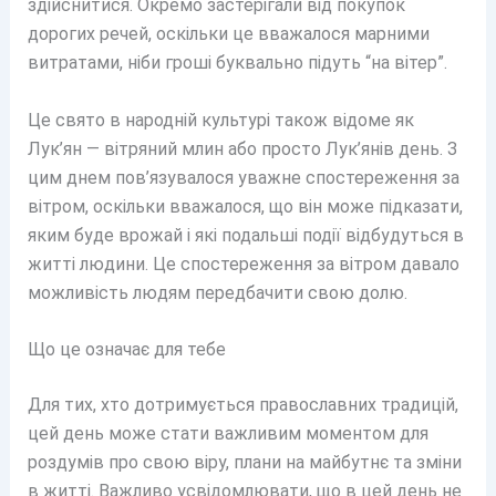
здійснитися. Окремо застерігали від покупок
дорогих речей, оскільки це вважалося марними
витратами, ніби гроші буквально підуть “на вітер”.
Це свято в народній культурі також відоме як
Лук’ян — вітряний млин або просто Лук’янів день. З
цим днем пов’язувалося уважне спостереження за
вітром, оскільки вважалося, що він може підказати,
яким буде врожай і які подальші події відбудуться в
житті людини. Це спостереження за вітром давало
можливість людям передбачити свою долю.
Що це означає для тебе
Для тих, хто дотримується православних традицій,
цей день може стати важливим моментом для
роздумів про свою віру, плани на майбутнє та зміни
в житті. Важливо усвідомлювати, що в цей день не