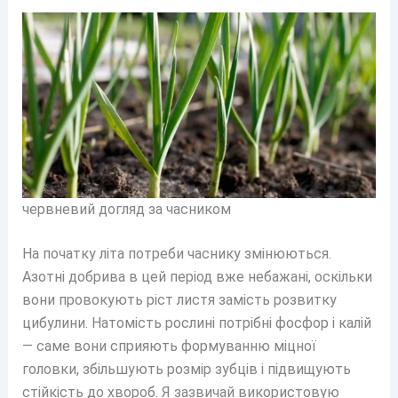
червневий догляд за часником
На початку літа потреби часнику змінюються.
Азотні добрива в цей період вже небажані, оскільки
вони провокують ріст листя замість розвитку
цибулини. Натомість рослині потрібні фосфор і калій
— саме вони сприяють формуванню міцної
головки, збільшують розмір зубців і підвищують
стійкість до хвороб. Я зазвичай використовую