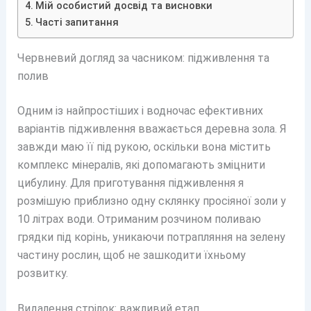
Мій особистий досвід та висновки
Часті запитання
Червневий догляд за часником: підживлення та
полив
Одним із найпростіших і водночас ефективних
варіантів підживлення вважається деревна зола. Я
завжди маю її під рукою, оскільки вона містить
комплекс мінералів, які допомагають зміцнити
цибулину. Для приготування підживлення я
розмішую приблизно одну склянку просіяної золи у
10 літрах води. Отриманим розчином поливаю
грядки під корінь, уникаючи потрапляння на зелену
частину рослин, щоб не зашкодити їхньому
розвитку.
Видалення стрілок: важливий етап