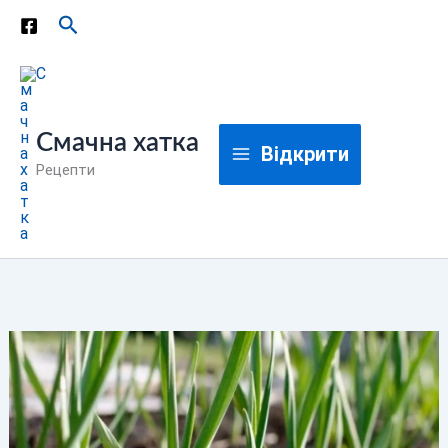
Перейти
Пошук
до
вмісту
Смачна хатка
Відкрити
Рецепти