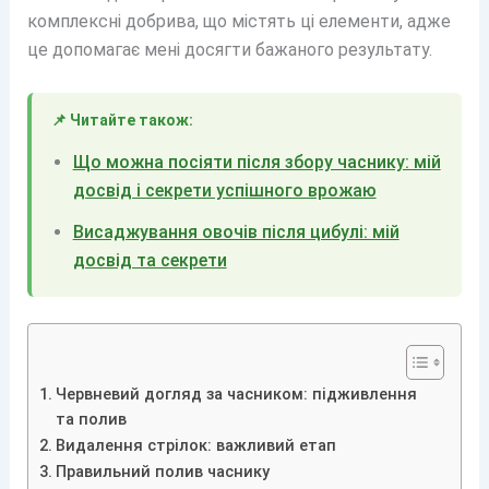
комплексні добрива, що містять ці елементи, адже
це допомагає мені досягти бажаного результату.
📌 Читайте також:
Що можна посіяти після збору часнику: мій
досвід і секрети успішного врожаю
Висаджування овочів після цибулі: мій
досвід та секрети
Червневий догляд за часником: підживлення
та полив
Видалення стрілок: важливий етап
Правильний полив часнику