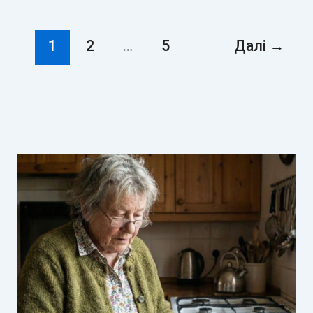
1
2
…
5
Далі
→