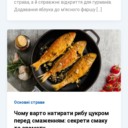
страва, а й справжнє відкриття для гурманів.
Додавання яблука до м’ясного фаршу […]
Основні страви
Чому варто натирати рибу цукром
перед смаженням: секрети смаку