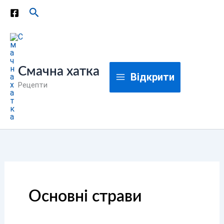
Перейти
Пошук
до
вмісту
Смачна хатка
Відкрити
Рецепти
Основні страви