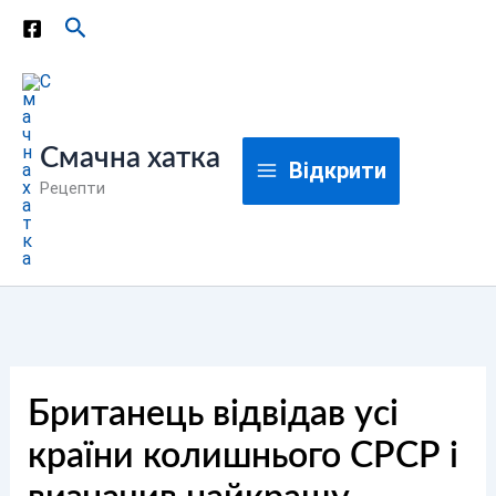
Перейти
Пошук
до
вмісту
Смачна хатка
Відкрити
Рецепти
Британець відвідав усі
країни колишнього СРСР і