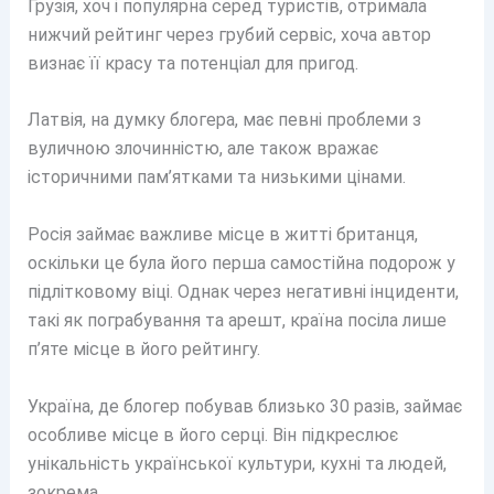
Грузія, хоч і популярна серед туристів, отримала
нижчий рейтинг через грубий сервіс, хоча автор
визнає її красу та потенціал для пригод.
Латвія, на думку блогера, має певні проблеми з
вуличною злочинністю, але також вражає
історичними пам’ятками та низькими цінами.
Росія займає важливе місце в житті британця,
оскільки це була його перша самостійна подорож у
підлітковому віці. Однак через негативні інциденти,
такі як пограбування та арешт, країна посіла лише
п’яте місце в його рейтингу.
Україна, де блогер побував близько 30 разів, займає
особливе місце в його серці. Він підкреслює
унікальність української культури, кухні та людей,
зокрема,