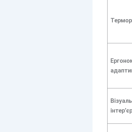
Термор
Ергоном
адапти
Візуаль
інтер’єр