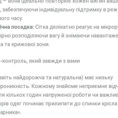
ц — вона ідеально повторює кожен вигин ваш
, забезпечуючи індивідуальну підтримку в реж
ого часу.
чна посадка:
Сітка делікатно реагує на мікрору
ірно розподіляючи вагу й знімаючи навантаже
а та крижової зони.
т-контроль, який завжди з вами
авіть найдорожча та натуральна) має низьку
проникність. Кожному знайоме неприємне відч
ля кількох годин напруженої роботи чи важли
рів одяг починає прилипати до спинки крісла
арника».