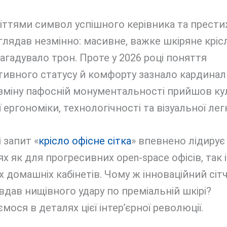
іттями символ успішного керівника та прест
глядав незмінно: масивне, важке шкіряне крісл
агадувало трон. Проте у 2026 році поняття
тивного статусу й комфорту зазнало кардина
 зміну пафосній монументальності прийшов ку
 ергономіки, технологічності та візуальної легк
 запит «
крісло офісне сітка
» впевнено лідирує
ях як для прогресивних open-space офісів, так 
 домашніх кабінетів. Чому ж інноваційний сіт
вдав нищівного удару по преміальній шкірі?
мося в деталях цієї інтер’єрної революції.