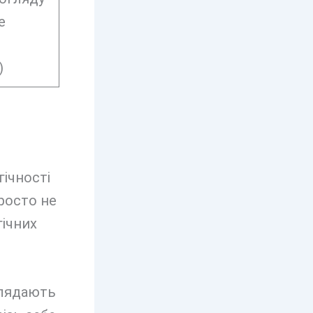
е
)
гічності
просто не
гічних
глядають