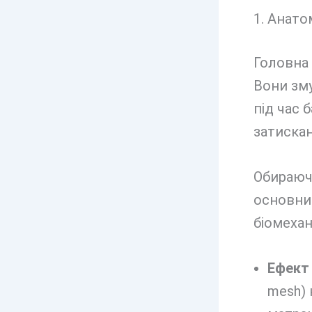
1. Анато
Головна 
Вони зму
під час 
затискан
Обираючи
основним
біомехан
Ефект 
mesh) 