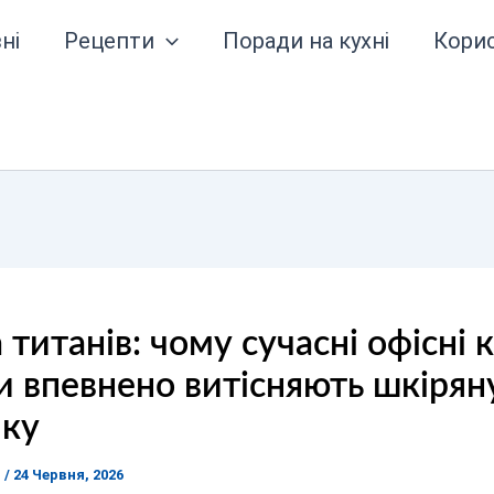
ні
Рецепти
Поради на кухні
Кори
 титанів: чому сучасні офісні 
ки впевнено витісняють шкірян
ику
я
/
24 Червня, 2026