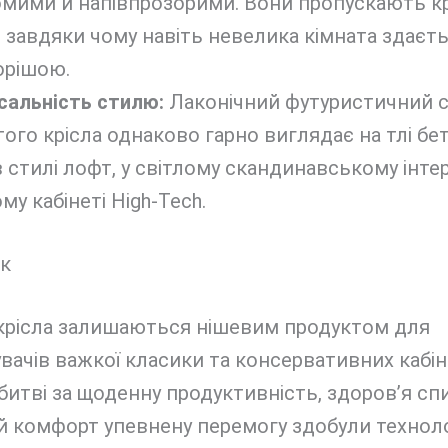
мими й напівпрозорими. Вони пропускають кр
, завдяки чому навіть невелика кімната здаєт
орішою.
сальність стилю:
Лаконічний футуристичний 
того крісла однаково гарно виглядає на тлі бе
в стилі лофт, у світлому скандинавському інтер’
му кабінеті High-Tech.
к
 крісла залишаються нішевим продуктом для
вачів важкої класики та консервативних кабін
битві за щоденну продуктивність, здоров’я сп
 комфорт упевнену перемогу здобули технолог