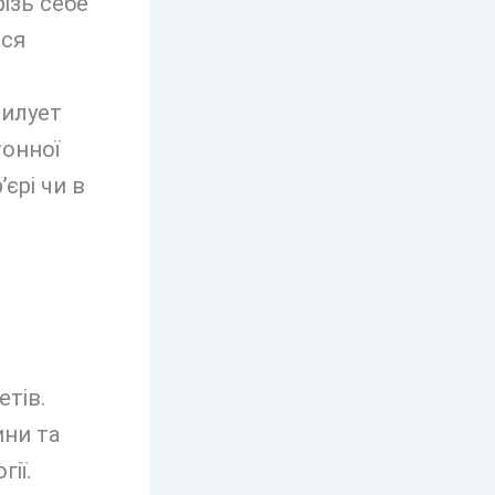
ізь себе
ься
силует
тонної
єрі чи в
етів.
ини та
ії.