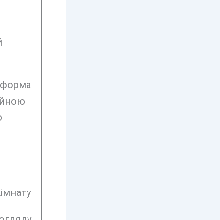
й
(форма
ійною
ю
кімнату
огляду