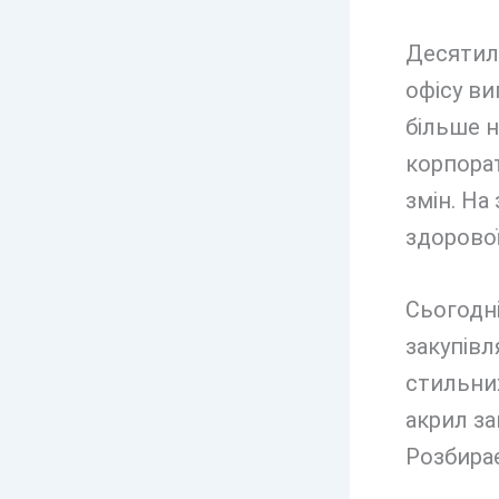
Десятил
офісу ви
більше н
корпора
змін. На
здорової
Сьогодні
закупівл
стильних
акрил за
Розбирає