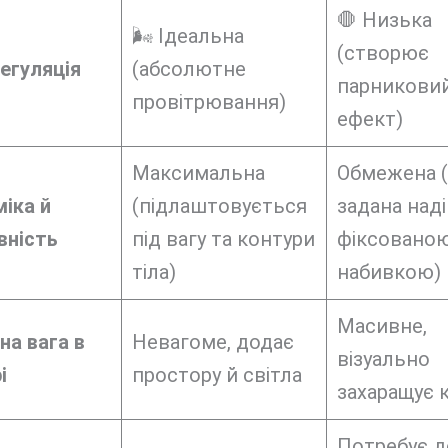
🛑 Низька
🌬️ Ідеальна
(створює
егуляція
(абсолютне
парникови
провітрювання)
ефект)
Максимальна
Обмежена 
іка й
(підлаштовується
задана над
вність
під вагу та контури
фіксовано
тіла)
набивкою)
Масивне,
на вага в
Невагоме, додає
візуально
і
простору й світла
захаращує 
Потребує д