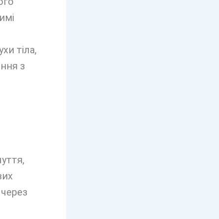
ого
имі
хи тіла,
ння з
уття,
вих
 через