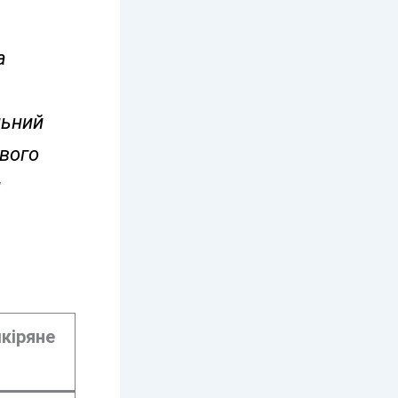
а
льний
ового
и
кіряне