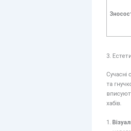
Зносост
3. Естет
Сучасні 
та гнучк
вписують
хабів.
Візуал