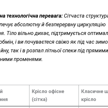
на технологічна перевага:
Сітчаста структур
печує абсолютну й безперервну циркуляцію
ря. Тіло вільно дихає, підтримується оптима
обмін, і ви почуваєтеся свіжо як під час зим
йну, так і в розпал літньої спеки під прямим
ними променями.
й
Крісло офісне
Класичне ш
ння
(сітка)
крісло