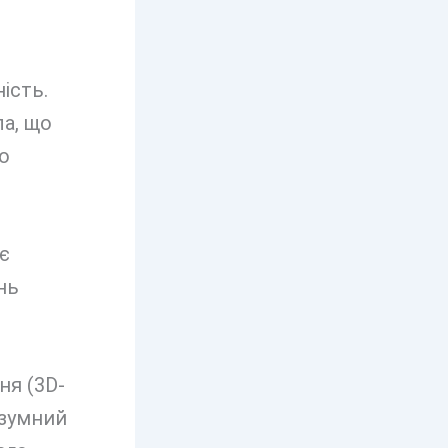
ість.
а, що
о
є
нь
ня (3D-
озумний