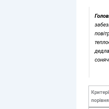
Голов
забез
повіт
тепло
дедла
соняч
Критері
порівня