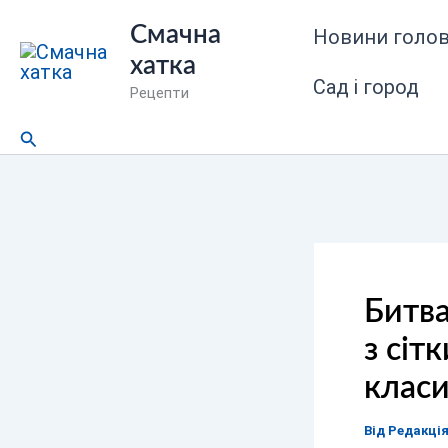
Перейти
Смачна
Новини голов
до
хатка
вмісту
Сад і город
Рецепти
Пошук
Битва
з сіт
клас
Від
Редакці