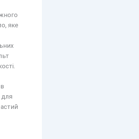
ижного
о, яке
льних
льт
ості.
 в
і для
частий