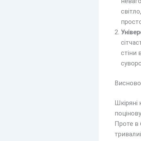
неваго
світло
прост
Універ
сітчас
стіни 
суворо
Висново
Шкіряні
поцінову
Проте в 
тривалий