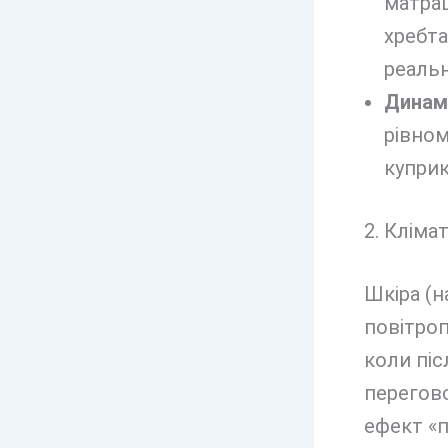
матра
хребта
реальн
Динамі
рівном
куприк
2. Кліма
Шкіра (н
повітро
коли піс
перегово
ефект «п