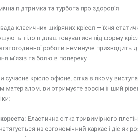
мічна підтримка та турбота про здоров’я
вада класичних шкіряних крісел — їхня статичн
шують тіло підлаштовуватися під форму крісл
багатогодинної роботи неминуче призводить д
ня м’язів та болю в попереку.
 сучасне крісло офісне, сітка в якому виступа
 матеріалом, ви отримуєте зовсім інший ріве
іки:
корсета:
Еластична сітка тривимірного плетін
натягується на ергономічний каркас і діє як р