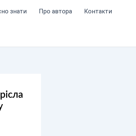
сно знати
Про автора
Контакти
крісла
у