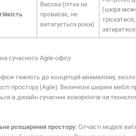
Висока (сітка не
(шкіра мож
ійкість
провисає, не
тріскатися,
витягується роки)
затиратися
ика сучасного Agile-офісу
офіси тяжіють до концепцій мінімалізму, еколо
ості простору (Agile). Величезні шкіряні меблі 
ся в дизайн сучасних коворкінгів чи техноло
ьне розширення простору:
Сітчасті моделі ви