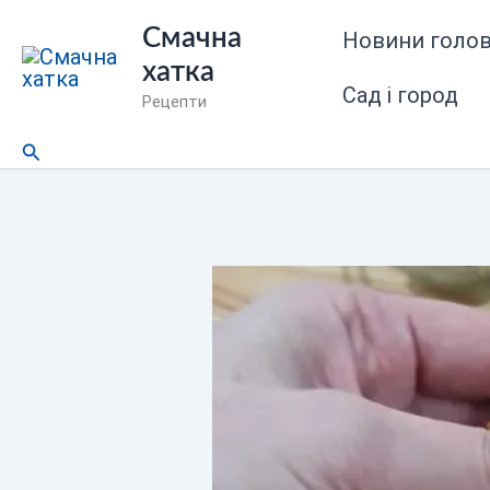
Перейти
Смачна
Новини голов
до
хатка
вмісту
Сад і город
Рецепти
Пошук