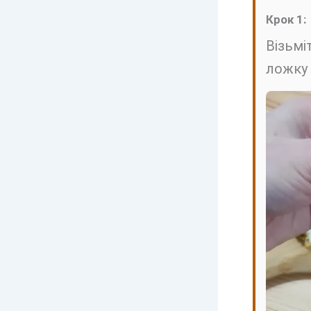
Крок 1:
Візьмі
ложку 