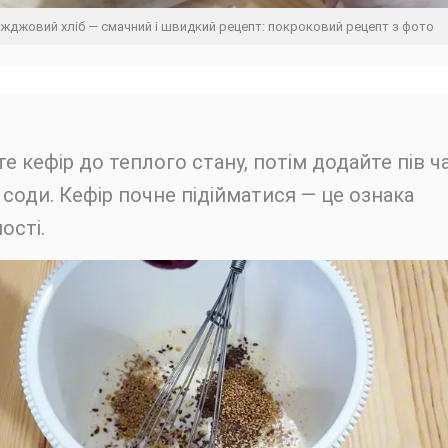
іжджовий хліб — смачний і швидкий рецепт: покроковий рецепт з фото
те кефір до теплого стану, потім додайте пів ч
соди. Кефір почне підійматися — це ознака
ості.