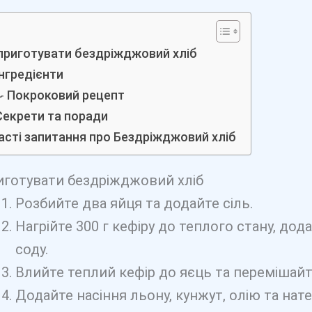
приготувати бездріжджовий хліб
Інгредієнти
🍳 Покроковий рецепт
Секрети та поради
асті запитання про Бездріжджовий хліб
иготувати бездріжджовий хліб
Розбийте два яйця та додайте сіль.
Нагрійте 300 г кефіру до теплого стану, дод
соду.
Влийте теплий кефір до яєць та перемішайт
Додайте насіння льону, кунжут, олію та нат