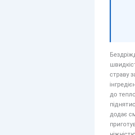
Бездріжд
швидкіст
страву за
інгредіє
до тепло
піднятис
додає см
приготув
ніжністю