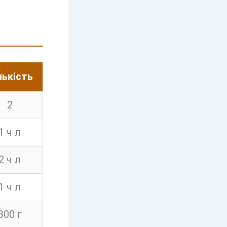
лькість
2
1 ч л
2 ч л
1 ч л
300 г