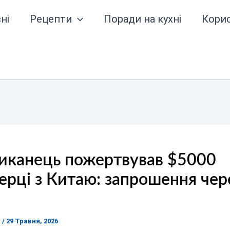
ні
Рецепти
Поради на кухні
Кори
иканець пожертвував $5000
рці з Китаю: запрошення чер
я
/
29 Травня, 2026