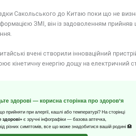
здки Сакольського до Китаю поки що не визн
інформацією ЗМІ, він із задоволенням прийняв 
ння.
итайські вчені створили інноваційний пристрі
ює кінетичну енергію дощу на електричний с
дьте здорові — корисна сторінка про здоров’я
що прийняти при алергії, кашлі або температурі? На сторінці
 здорові»
є зручні інфографіки — базова аптечка,
від різних симптомів, все що може знадобитися вашій родині 🏥