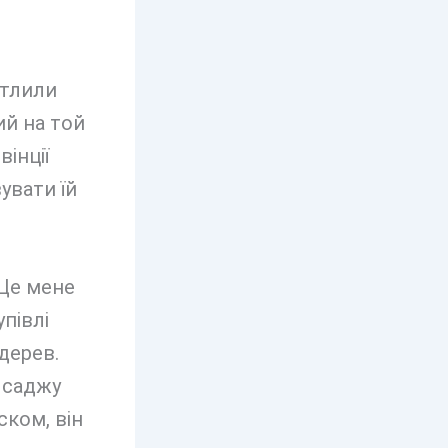
ітлили
ий на той
інції
увати їй
 Це мене
упівлі
дерев.
я саджу
ском, він