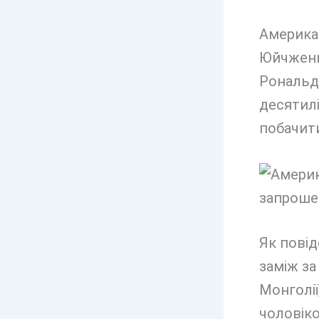
Америка
Юйчжень
Рональд 
десятилі
побачити
Як повід
заміж за
Монголії
чоловік