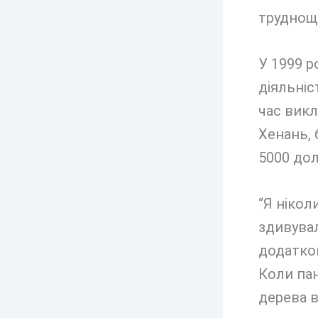
труднощі
У 1999 р
діяльніс
час викл
Хенань, 
5000 дол
“Я нікол
здивувал
додатков
Коли пан
дерева в