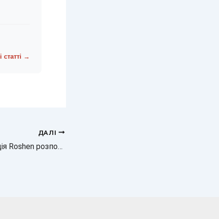
і статті →
ДАЛІ
Новина: Корпорація Roshen розпочала виробництво морозива