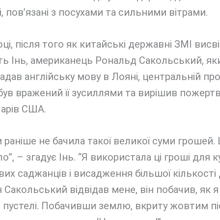
, пов’язані з посухами та сильними вітрами.
оці, після того як китайські державні ЗМІ висв
ть Інь, американець Рональд Сакольський, як
адав англійську мову в Лояні, центральній пров
був вражений її зусиллями та вирішив пожертв
арів США.
и раніше не бачила такої великої суми грошей.
о”, – згадує Інь. “Я використала ці гроші для к
их саджанців і висадження більшої кількості 
 Сакольський відвідав мене, він побачив, як 
 пустелі. Побачивши землю, вкриту жовтим пі