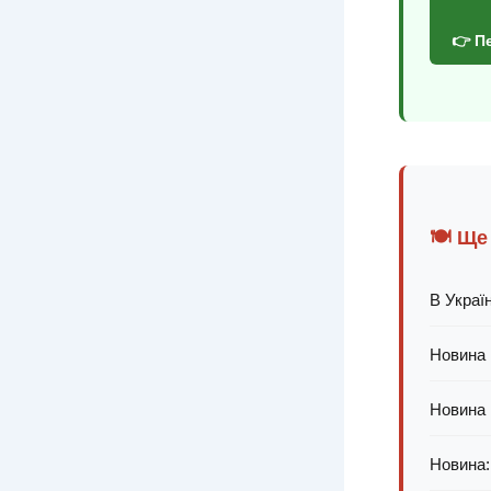
👉 П
🍽️ Ще
В Україн
Новина 
Новина 
Новина: