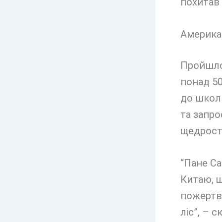
похитав 
Америка
Пройшло 
понад 50
до школи
та запро
щедрості
“Пане Са
Китаю, щ
пожертву
ліс”, – с