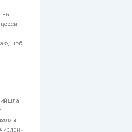
Інь
дерев.
таю, щоб
 вийшла
й
азом з
численні