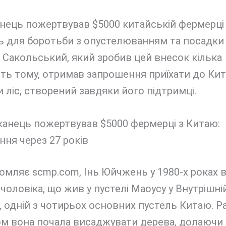
нець пожертвував $5000 китайській фермерці 
 для боротьби з опустелюванням та посадки 
Сакольський, який зробив цей внесок кілька
ть тому, отримав запрошення приїхати до Ки
 ліс, створений завдяки його підтримці.
омляє scmp.com, Інь Юйчжень у 1980-х роках
 чоловіка, що жив у пустелі Маоусу у Внутрішні
, одній з чотирьох основних пустель Китаю. Р
ом вона почала висаджувати дерева, долаючи 