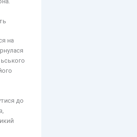
она.
ть
ся на
ернулася
льського
його
утися до
в,
ликий