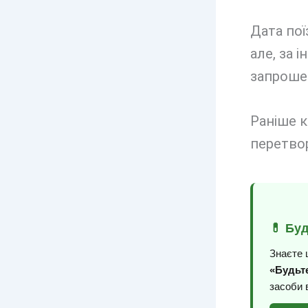
Дата пої
але, за 
запроше
Раніше к
перетвор
💊 Бу
Знаєте 
«Будьте
засоби 