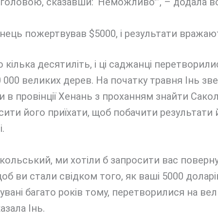
головою, сказавши: ‘Неможливо'”, – додала в
нець пожертвував $5000, і результати вражаю
кілька десятиліть, і ці саджанці перетворили
 000 великих дерев. На початку травня Інь зв
 в провінції Хенань з проханням знайти Сако
сити його приїхати, щоб побачити результати 
.
кольський, ми хотіли б запросити вас поверн
об ви стали свідком того, як ваші 5000 доларі
вані багато років тому, перетворилися на ве
казала Інь.