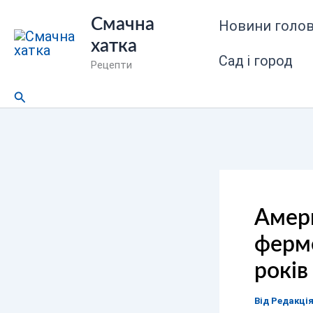
Перейти
Смачна
Новини голов
до
хатка
вмісту
Сад і город
Рецепти
Пошук
Амер
ферме
років
Від
Редакці