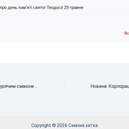
ро день пам’яті святої Теодосії 29 травня
Вс
В Україні: гриб з курячим смаком знаходять у лісах
Copyright © 2026 Смачна хатка