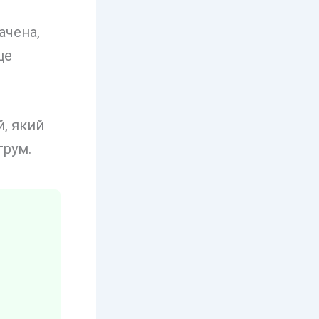
ачена,
це
й, який
трум.