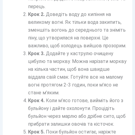
перець.
Крок 2.
Доведіть воду до кипіння на
великому вогні. Як тільки вода закипить,
зменшіть вогонь до середнього та зніміть
піну, що утворилася на поверхні. Це
важливо, щоб холодець вийшов прозорим.
Крок 3.
Додайте у каструлю очищену
цибулю та моркву. Можна нарізати моркву
на кілька частин, щоб вона швидше
віддала свій смак. Готуйте все на малому
вогні протягом 2-3 годин, поки м’ясо не
стане м’яким.
Крок 4.
Коли м’ясо готове, вийміть його з
бульйону і дайте охолонути. Процідіть
бульйон через марлю або дрібне сито, щоб
прибрати залишки овочів та кісточок.
Крок 5.
Поки бульйон остигає, наріжте