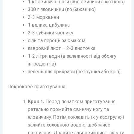
1 кг свинячої ноги (або свинини з кісткою)
300 г яловичини (по бажанню)
2-3 морквини
1 велика цибулина
2-3 зубчики часнику
сіль та перець за смаком
лавровий лист – 2-3 листочка
1-2 літри води (в залежності від обсягу
інгредієнтів)
зелень для прикраси (петрушка або кріп)
Покрокове приготування
Крок 1.
Перед початком приготування
ретельно промийте свинячу ногу та
яловичину. Потім покладіть їх у каструлю і
залийте холодною водою, щоб м’ясо
покрилося. Додайте лавровий лист, сіль та