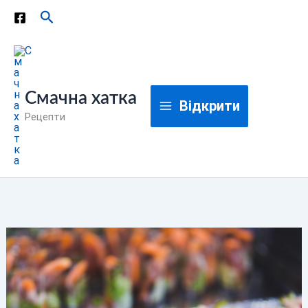
Перейти
Пошук
до
вмісту
Смачна хатка
Відкрити
Рецепти