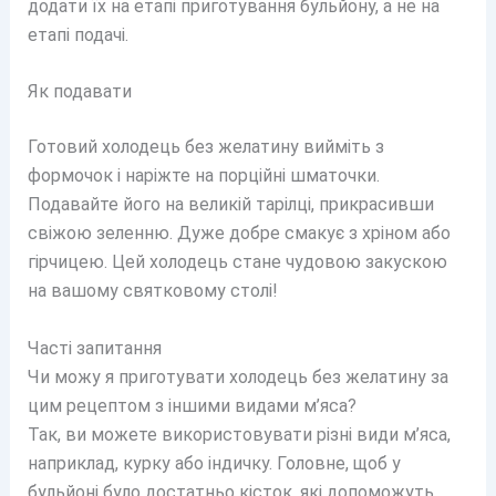
додати їх на етапі приготування бульйону, а не на
етапі подачі.
Як подавати
Готовий холодець без желатину вийміть з
формочок і наріжте на порційні шматочки.
Подавайте його на великій тарілці, прикрасивши
свіжою зеленню. Дуже добре смакує з хріном або
гірчицею. Цей холодець стане чудовою закускою
на вашому святковому столі!
Часті запитання
Чи можу я приготувати холодець без желатину за
цим рецептом з іншими видами м’яса?
Так, ви можете використовувати різні види м’яса,
наприклад, курку або індичку. Головне, щоб у
бульйоні було достатньо кісток, які допоможуть