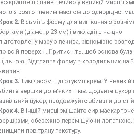
розкриште пісочне печиво у великій мисці і з
його з розтопленим маслом до однорідної мас
Крок 2.
Візьміть форму для випікання з розні
бортами (діаметр 23 см) і викладіть на дно
підготовлену масу з печива, рівномірно розпод
по всій поверхні. Притисніть, щоб основа була
щільною. Відправте форму в холодильник на 3
хвилин.
Крок 3.
Тим часом підготуємо крем. У великій 
збийте вершки до м’яких піків. Додайте цукор і
ванільний цукор, продовжуйте збивати до стійк
Крок 4.
В іншій мисці змішайте сир маскарпоне
вершками, обережно перемішуючи лопаткою, 
знищити повітряну текстуру.