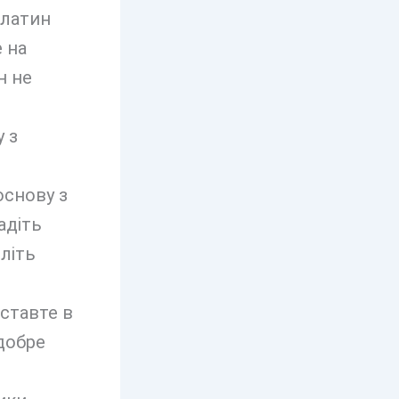
елатин
 на
н не
 з
основу з
адіть
іліть
ставте в
 добре