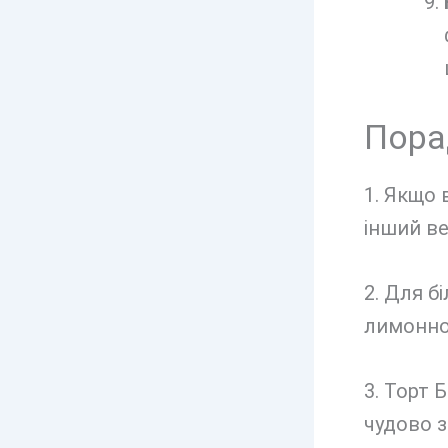
Пора
1. Якщо 
інший ве
2. Для б
лимонног
3. Торт 
чудово з