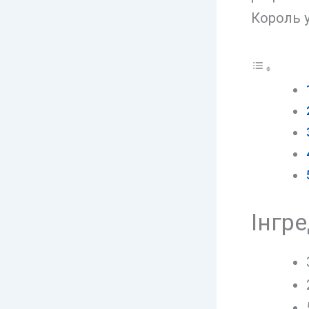
Король у
Інгре