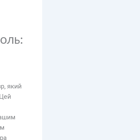
оль:
р, який
 Цей
вашим
им
ра