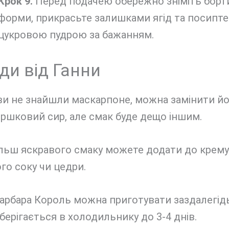
Крок 9.
Перед подачею обережно зніміть борт
форми, прикрасьте залишками ягід та посипте
цукровою пудрою за бажанням.
ди від Ганни
ви не знайшли маскарпоне, можна замінити йо
ршковий сир, але смак буде дещо іншим.
ільш яскравого смаку можете додати до крему
о соку чи цедри.
Барбара Король можна приготувати заздалегідь
берігається в холодильнику до 3-4 днів.