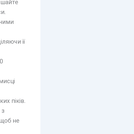
мішайте
и.
мними
іляючи її
0
мисці
их піків.
 з
щоб не