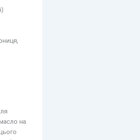
і)
рниця,
для
масло на
 цього