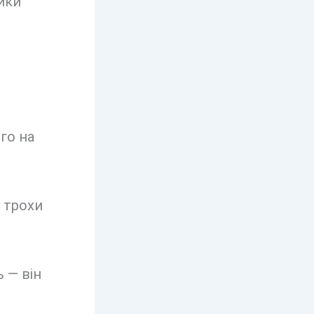
ики
го на
 трохи
 — він