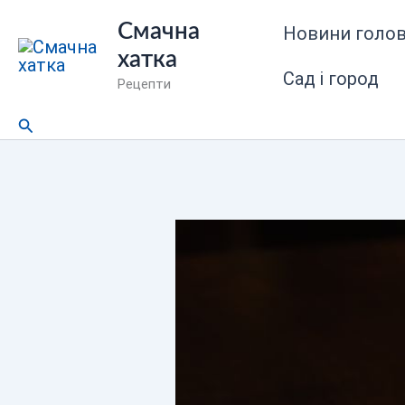
Перейти
Смачна
Новини голов
до
хатка
вмісту
Сад і город
Рецепти
Пошук