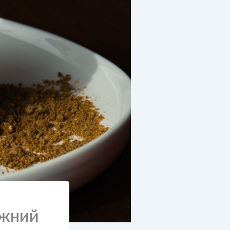
іжний