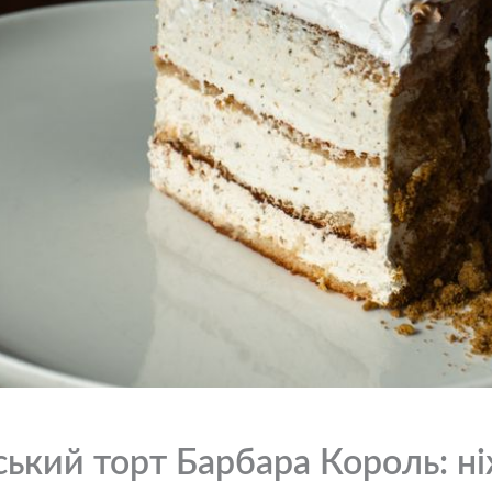
ький торт Барбара Король: н