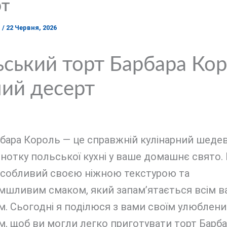
рт
я
/
22 Червня, 2026
ський торт Барбара Кор
ий десерт
бара Король — це справжній кулінарний шедев
нотку польської кухні у ваше домашнє свято.
особливий своєю ніжною текстурою та
мшливим смаком, який запам’ятається всім 
. Сьогодні я поділюся з вами своїм улюблен
, щоб ви могли легко приготувати торт Барба