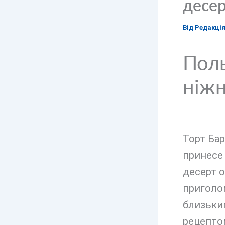
десе
Від
Редакці
Поль
ніжн
Торт Бар
принесе 
десерт 
приголо
близьким
рецептом