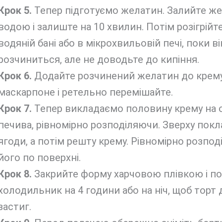
Крок 5.
Тепер підготуємо желатин. Залийте ж
водою і залиште на 10 хвилин. Потім розігрійте
водяній бані або в мікрохвильовій печі, поки ві
розчиниться, але не доводьте до кипіння.
Крок 6.
Додайте розчинений желатин до крему
маскарпоне і ретельно перемішайте.
Крок 7.
Тепер викладаємо половину крему на 
печива, рівномірно розподіляючи. Зверху покл
ягоди, а потім решту крему. Рівномірно розпод
його по поверхні.
Крок 8.
Закрийте форму харчовою плівкою і по
холодильник на 4 години або на ніч, щоб торт
застиг.