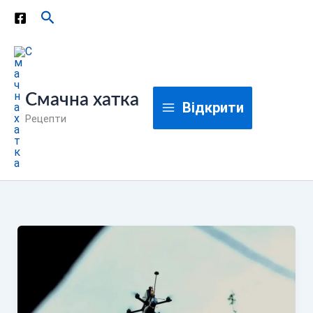
Перейти
Пошук
до
вмісту
Смачна хатка
Відкрити
Рецепти