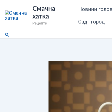
Перейти
Смачна
Новини голов
до
хатка
вмісту
Сад і город
Рецепти
Пошук