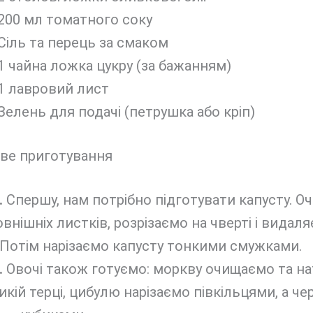
200 мл томатного соку
Сіль та перець за смаком
1 чайна ложка цукру (за бажанням)
1 лавровий лист
Зелень для подачі (петрушка або кріп)
ве приготування
.
Спершу, нам потрібно підготувати капусту. 
 зовнішніх листків, розрізаємо на чверті і видал
 Потім нарізаємо капусту тонкими смужками.
.
Овочі також готуємо: моркву очищаємо та н
икій терці, цибулю нарізаємо півкільцями, а ч