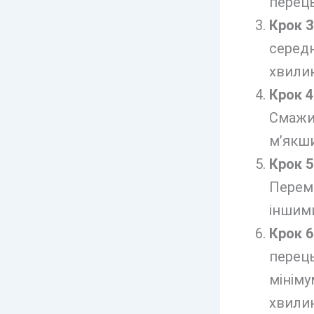
перець
Крок 3
середн
хвилин
Крок 4
Смажим
м’якш
Крок 5
Перемі
іншим
Крок 6
перець
мініму
хвилин