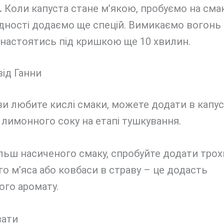
.
Коли капуста стане м’якою, пробуємо на смак
дності додаємо ще спецій. Вимикаємо вогонь 
 настоятись під кришкою ще 10 хвилин.
ід Ганни
ви любите кислі смаки, можете додати в капус
 лимонного соку на етапі тушкування.
ільш насиченого смаку, спробуйте додати трох
о м’яса або ковбаси в страву – це додасть
ого аромату.
вати