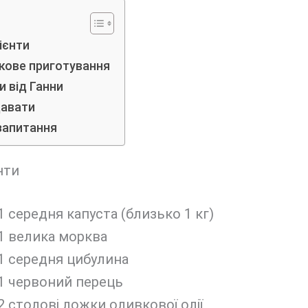
ієнти
кове приготування
 від Ганни
давати
запитання
нти
1 середня капуста (близько 1 кг)
1 велика морква
1 середня цибулина
1 червоний перець
2 столові ложки оливкової олії