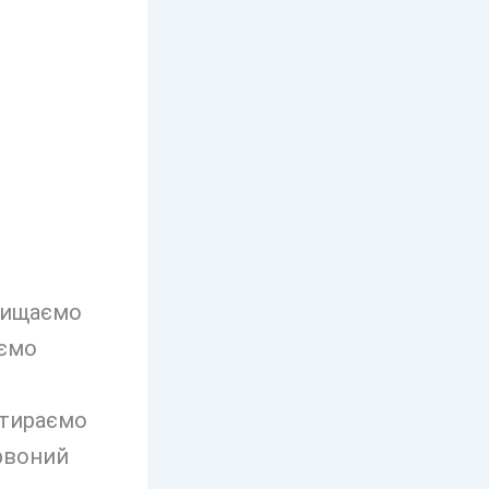
Очищаємо
яємо
атираємо
ервоний