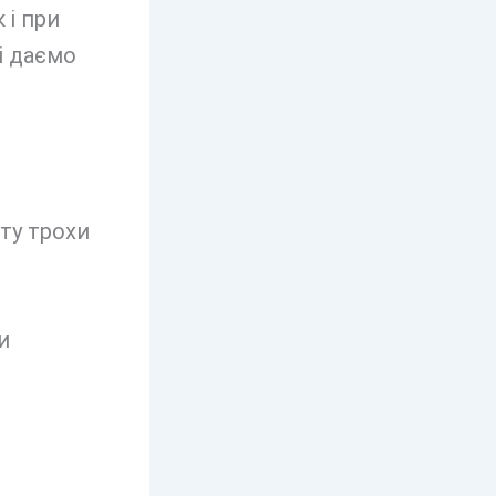
 і при
і даємо
ту трохи
и