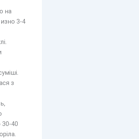
ю на
изно 3-4
і.
и
уміші.
ася з
ь,
о
 30-40
оріла.