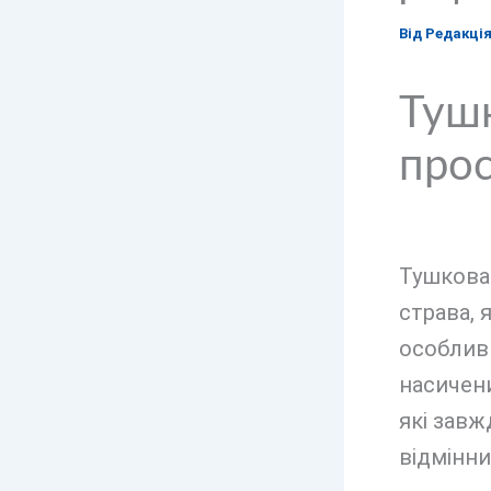
Від
Редакці
Тушк
прос
Тушкован
страва, 
особливи
насичени
які завж
відмінни