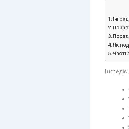
Інгред
Покро
Поради
Як по
Часті 
Інгредіє