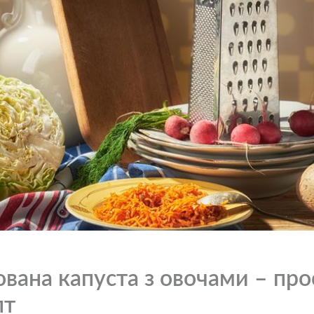
вана капуста з овочами – про
пт