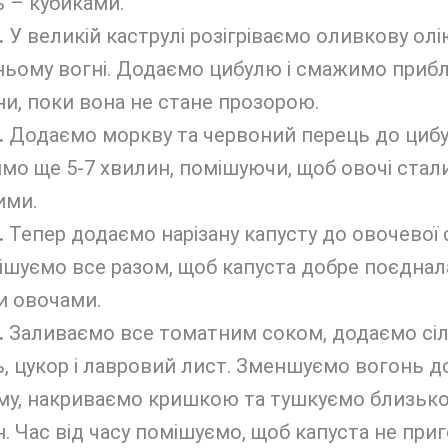
 – кубиками.
.
У великій каструлі розігріваємо оливкову олі
ьому вогні. Додаємо цибулю і смажимо прибл
и, поки вона не стане прозорою.
.
Додаємо моркву та червоний перець до цибул
о ще 5-7 хвилин, помішуючи, щоб овочі стал
ими.
.
Тепер додаємо нарізану капусту до овочевої с
шуємо все разом, щоб капуста добре поєднал
и овочами.
.
Заливаємо все томатним соком, додаємо сіл
, цукор і лавровий лист. Зменшуємо вогонь д
му, накриваємо кришкою та тушкуємо близько
. Час від часу помішуємо, щоб капуста не приг