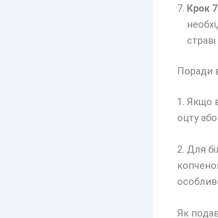
Крок 7
необхі
страві
Поради в
1. Якщо 
оцту або
2. Для б
копченог
особлив
Як пода