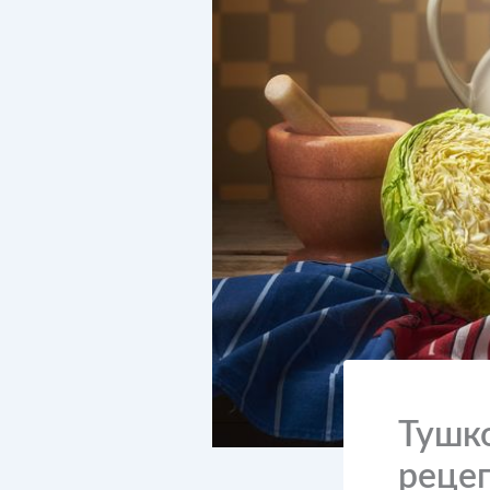
Тушко
реце