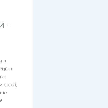
и –
ьна
рецепт
 з
 овочі,
ане
!