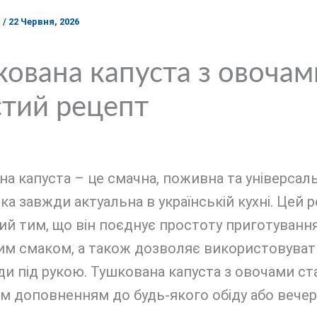
я
/
22 Червня, 2026
ована капуста з овочам
тий рецепт
а капуста – це смачна, поживна та універсал
яка завжди актуальна в українській кухні. Цей 
й тим, що він поєднує простоту приготування
м смаком, а також дозволяє використовувати
ди під рукою. Тушкована капуста з овочами ст
м доповненням до будь-якого обіду або вечері